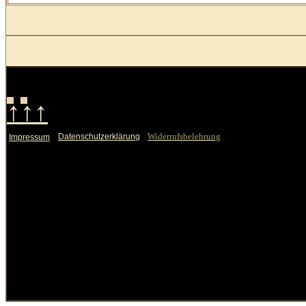
© Pfoten-Träume 2016
↑↑↑
Widerrufsbelehrung
Datenschutzerklärung
Impressum
Sonntag, 09. August 2026
LernVid.com